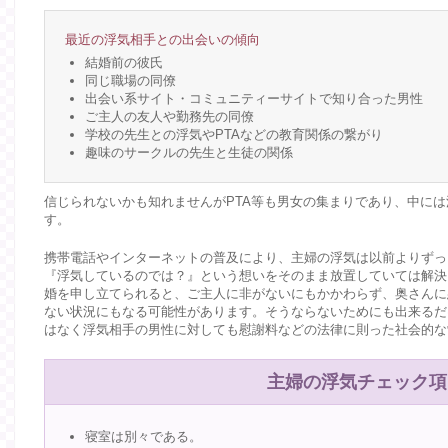
最近の浮気相手との出会いの傾向
結婚前の彼氏
同じ職場の同僚
出会い系サイト・コミュニティーサイトで知り合った男性
ご主人の友人や勤務先の同僚
学校の先生との浮気やPTAなどの教育関係の繋がり
趣味のサークルの先生と生徒の関係
信じられないかも知れませんがPTA等も男女の集まりであり、中に
す。
携帯電話やインターネットの普及により、主婦の浮気は以前よりずっ
『浮気しているのでは？』という想いをそのまま放置していては解決
婚を申し立てられると、ご主人に非がないにもかかわらず、奥さんに
ない状況にもなる可能性があります。そうならないためにも出来るだ
はなく浮気相手の男性に対しても慰謝料などの法律に則った社会的な
主婦の浮気チェック項
寝室は別々である。