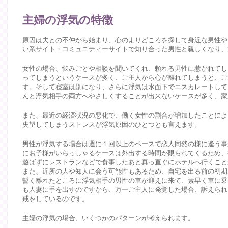
主婦の浮気の特徴
原因は夫との不仲から始まり、心のよりどころを探して身近な男性や
い系サイト・コミュニティーサイトで知り合った男性と親しくなり、
女性の場合、悩みごとや相談を聞いてくれ、頼れる男性に惹かれてし
ってしまうというケースが多く、ご主人から心が離れてしまうと、ご
す。そして寝室は別になり、さらに浮気は水面下でエスカレートして
んと浮気相手の両方へやさしくすることが出来ないケースが多く、家
また、最近の経済状況の悪化で、働く女性の割合が増加したことによ
失望してしまうストレスが浮気原因のひとつとも言えます。
男性が浮気する場合は週に１回以上のペースで恋人同然の様に逢う事
にお子様がいらっしゃるケースは外出する時間が限られてくるため、
遊ばずにレストランなどで食事したあと真っ直ぐにホテルへ行くこと
また、近所の人や知人に会う可能性もあるため、自宅を出る前の初期
暫く離れたところに浮気相手の男性の車が迎えに来て、素早く車に乗
も人妻に手を出すのですから、万一ご主人に発覚した場合、訴えられ
戒をしているのです。
主婦の浮気の場合、いくつかのパターンが考えられます。