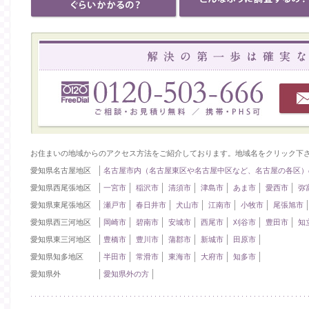
お住まいの地域からのアクセス方法をご紹介しております。地域名をクリック下
愛知県名古屋地区
名古屋市内（名古屋東区や名古屋中区など、名古屋の各区）
愛知県西尾張地区
一宮市
稲沢市
清須市
津島市
あま市
愛西市
弥
愛知県東尾張地区
瀬戸市
春日井市
犬山市
江南市
小牧市
尾張旭市
愛知県西三河地区
岡崎市
碧南市
安城市
西尾市
刈谷市
豊田市
知
愛知県東三河地区
豊橋市
豊川市
蒲郡市
新城市
田原市
愛知県知多地区
半田市
常滑市
東海市
大府市
知多市
愛知県外
愛知県外の方