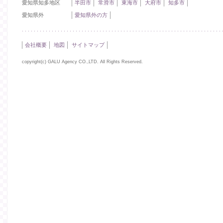
愛知県知多地区
半田市
常滑市
東海市
大府市
知多市
愛知県外
愛知県外の方
会社概要
地図
サイトマップ
copyright(c) GALU Agency CO.,LTD. All Rights Reserved.