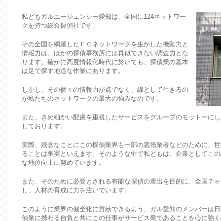
私どもガルエージェンシー愛知は、全国に124ネットワー
クを持つ総合探偵社です。
その全国を網羅したＦＣネットワークを生かした機動力と
情報力は、ほかの探偵事務所には真似できない調査力とな
ります。確かに高度情報化時代に於いても、探偵業の基本
は足で探す地道な作業にあります。
しかし、その個々の情報力が点でなく、線として生きるの
が私たちのネットワークの最大の強みなのです。
また、きめ細かい配慮を重視したサービスをグループのモットーにし
しております。
実際、残念なことにこの探偵業界も一部の悪徳業者などのために、世
ることは事実といえます。そのような中で私どもは、企業としてこの
な地位向上に努めています。
また、そのために必要とされる有能な探偵の輩出を目的に、全国７ヶ
し、人材の育成に力を注いでいます。
このように業界の健全化に貢献できるよう、ガル愛知のメンバーは日
偵業に携わる自負と共にこの仕事がサービス業であることを心に強く