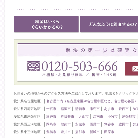
お住まいの地域からのアクセス方法をご紹介しております。地域名をクリック下
愛知県名古屋地区
名古屋市内（名古屋東区や名古屋中区など、名古屋の各区）
愛知県西尾張地区
一宮市
稲沢市
清須市
津島市
あま市
愛西市
弥
愛知県東尾張地区
瀬戸市
春日井市
犬山市
江南市
小牧市
尾張旭市
愛知県西三河地区
岡崎市
碧南市
安城市
西尾市
刈谷市
豊田市
知
愛知県東三河地区
豊橋市
豊川市
蒲郡市
新城市
田原市