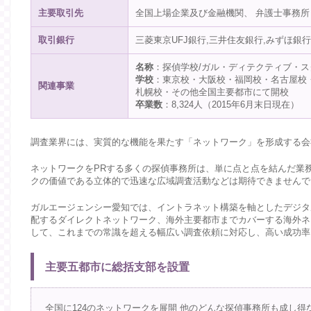
主要取引先
全国上場企業及び金融機関、 弁護士事務所
取引銀行
三菱東京UFJ銀行,三井住友銀行,みずほ銀行
名称
：探偵学校/ガル・ディテクティブ・ス
学校
：東京校・大阪校・福岡校・名古屋校
関連事業
札幌校・その他全国主要都市にて開校
卒業数
：8,324人（2015年6月末日現在）
調査業界には、実質的な機能を果たす「ネットワーク」を形成する会
ネットワークをPRする多くの探偵事務所は、単に点と点を結んだ業
クの価値である立体的で迅速な広域調査活動などは期待できませんで
ガルエージェンシー愛知では、イントラネット構築を軸としたデジタ
配するダイレクトネットワーク、海外主要都市までカバーする海外ネ
して、これまでの常識を超える幅広い調査依頼に対応し、高い成功率
主要五都市に総括支部を設置
全国に124のネットワークを展開 他のどんな探偵事務所も成し