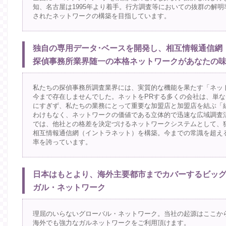
知、名古屋は1995年より着手。行方調査等においての抜群の解
されたネットワークの構築を目指しています。
独自の専用データ･ベースを開発し、相互情報通信網
探偵事務所業界随一の本格ネットワークがあなたの
私たちの探偵事務所調査業界には、実質的な機能を果たす「ネッ
今まで存在しませんでした。ネットをPRする多くの会社は、単
にすぎず、私たちの業務にとって重要な加盟店と加盟店を結ぶ「
わけもなく、ネットワークの価値である立体的で迅速な広域調査
では、他社との格差を決定づけるネットワークシステムとして、
相互情報通信網（イントラネット）を構築。今までの常識を超え
率を誇っています。
日本はもとより、海外主要都市までカバーするビッグ
ガル・ネットワーク
理屈のいらないグローバル・ネットワーク。当社の起源はここか
海外でも強力なガルネットワークをご利用頂けます。